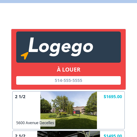
X Fermer
Lien vers inscription (sera inclus dans courriel)
X Fermer
Envoyez
Copier lien
À LOUER
X Fermer
Envoyez
514-555-5555
2 1/2
$1695.00
5600 Avenue Decelles
2 1/2
$1495.00