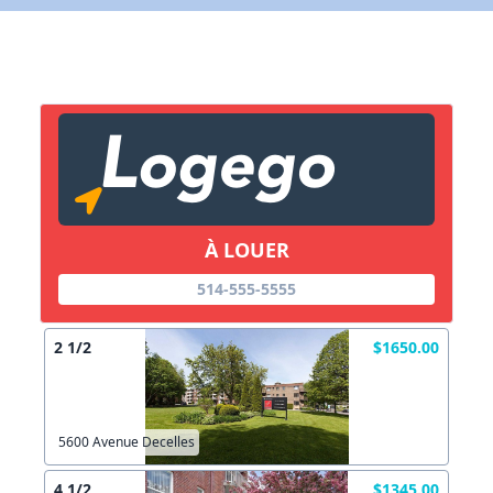
X Fermer
Lien vers inscription (sera inclus dans courriel)
X Fermer
Envoyez
Copier lien
À LOUER
X Fermer
Envoyez
514-555-5555
2 1/2
$1650.00
5600 Avenue Decelles
4 1/2
$1345.00