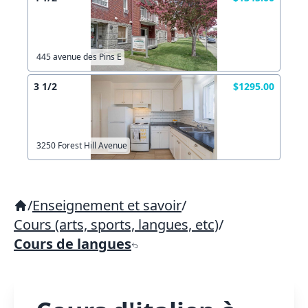
445 avenue des Pins E
3 1/2
$1295.00
3250 Forest Hill Avenue
/
Enseignement et savoir
/
Cours (arts, sports, langues, etc)
/
Cours de langues