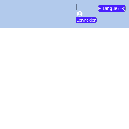
Langue (
FR
)
Connexion
r