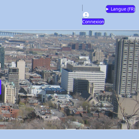
Langue (
FR
)
Connexion
m