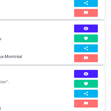
eux-Montréal
ion".
l