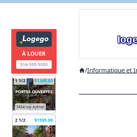
À LOUER
514-555-5555
/
Informatique et I
1 1/2
$1100.00
3454 rue Aylmer
2 1/2
$1595.00