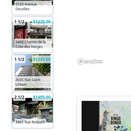
5530 Avenue
Decelles
1 1/2
$1325.00
3488 Chemin de la
Côte-des-Neiges
1 1/2
$1345.00
3605 Rue Saint-
Urbain
2 1/2
$1495.00
3465 Rue Redpath