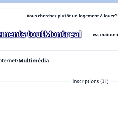
Commentaires:
Commentaires:
Vous cherchez plutôt un logement à louer? 
X Fermer
est mainte
Lien vers inscription (sera inclus dans courriel)
X Fermer
Envoyez
Copier lien
nternet
/
Multimédia
X Fermer
Envoyez
Inscriptions (31)