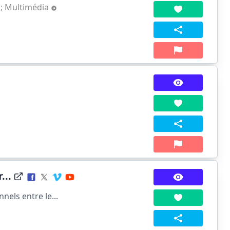
;
Multimédia
...
nels entre le...