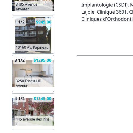
Implantologie (CSDI)
,
M
3485 Avenue
Atwater
Lajoie
,
Clinique 3601
,
C
Cliniques d'Orthodonti
1 1/2
$945.00
10160 Av. Papineau
3 1/2
$1295.00
3250 Forest Hill
Avenue
4 1/2
$1345.00
445 avenue des Pins
E