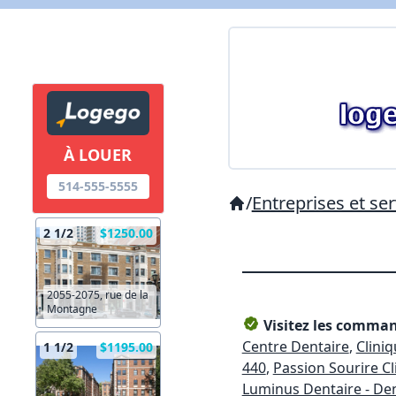
À LOUER
514-555-5555
/
Entreprises et ser
2 1/2
$1250.00
2055-2075, rue de la
Montagne
Visitez les command
Centre Dentaire
,
Clini
1 1/2
$1195.00
440
,
Passion Sourire Cl
Luminus Dentaire - Dent