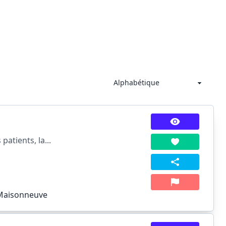
atients, la...
-Maisonneuve