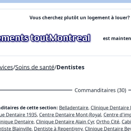
Commentaires:
Commentaires:
Vous cherchez plutôt un logement à louer? 
X Fermer
est mainte
Lien vers inscription (sera inclus dans courriel)
X Fermer
Envoyez
Copier lien
vices
/
Soins de santé
/
Dentistes
X Fermer
Envoyez
Commanditaires (30)
itaires de cette section:
Belladentaire
,
Clinique Dentair
que Dentaire 1935
,
Centre Dentaire Mont-Royal
,
Centre d'im
inique Dentaire
,
Clinique Dentaire Alain Cyr
,
Ortho Cité
,
Cabi
iste Blainville
,
Dentiste à Repentigny
,
Clinique Dentaire B