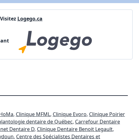
Visitez
Logego.ca
nant
e HoMa
,
Clinique MFML
,
Clinique Evoro
,
Clinique Poirier
plantologie dentaire de Québec
,
Carrefour Dentaire
net Dentaire D
,
Clinique Dentaire Benoit Legault
,
eydoun
,
Centre des Spécialistes Dentaires et