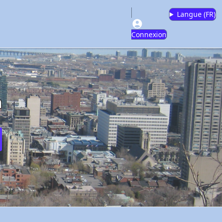
Langue (
FR
)
Connexion
m