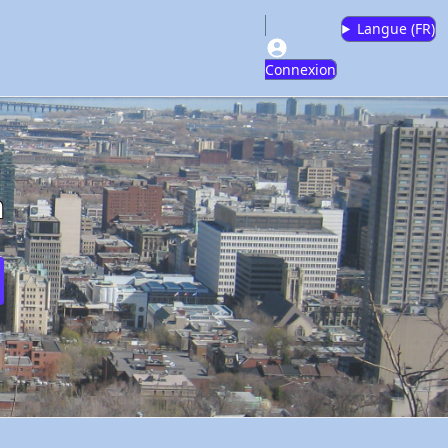
Langue (
FR
)
Connexion
m