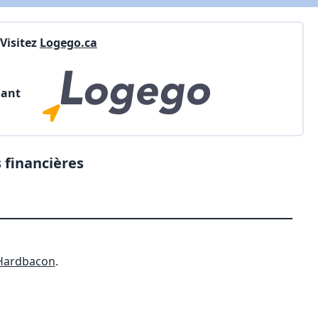
Visitez
Logego.ca
nant
 financières
Hardbacon
.