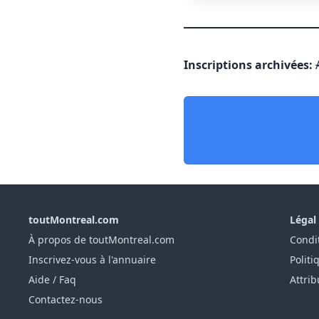
Inscriptions archivées:
toutMontreal.com
Légal
À propos de toutMontreal.com
Condit
Inscrivez-vous à l'annuaire
Politi
Aide / Faq
Attrib
Contactez-nous