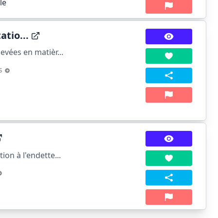
le
tio...
vées en matièr...
es
on à l'endette...