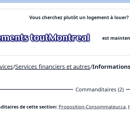
X Fermer
Vous cherchez plutôt un logement à louer? 
Lien vers inscription (sera inclus dans courriel)
est mainte
X Fermer
Envoyez
Copier lien
vices
/
Services financiers et autres
/
Informations
X Fermer
Envoyez
Commanditaires (2)
itaires de cette section:
Proposition-Consommateur.ca
,