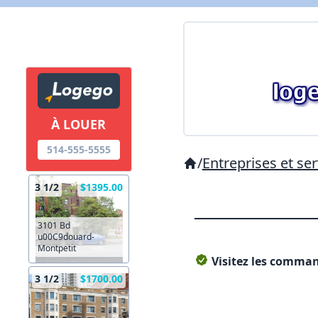
À LOUER
514-555-5555
/
Entreprises et ser
3 1/2
$1395.00
3101 Bd
u00C9douard-
Montpetit
Visitez les command
3 1/2
$1700.00