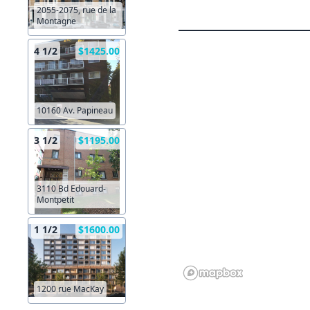
2055-2075, rue de la
Montagne
4 1/2
$1425.00
10160 Av. Papineau
3 1/2
$1195.00
3110 Bd Edouard-
Montpetit
1 1/2
$1600.00
1200 rue MacKay