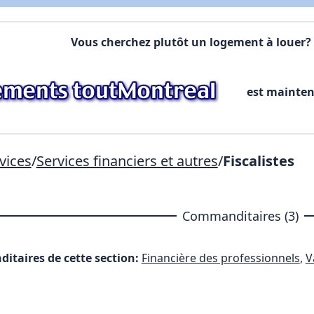
X Fermer
Vous cherchez plutôt un logement à louer? 
est mainte
Lien vers inscription (sera inclus dans courriel)
X Fermer
Envoyez
Copier lien
vices
/
Services financiers et autres
/
Fiscalistes
X Fermer
Envoyez
Commanditaires (3)
itaires de cette section:
Financière des professionnels
,
V