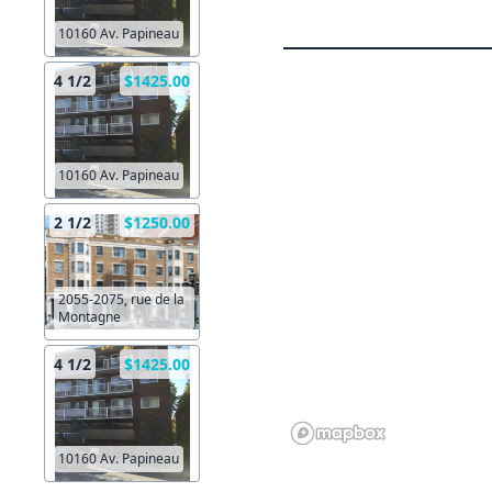
10160 Av. Papineau
4 1/2
$1425.00
10160 Av. Papineau
2 1/2
$1250.00
2055-2075, rue de la
Montagne
4 1/2
$1425.00
10160 Av. Papineau