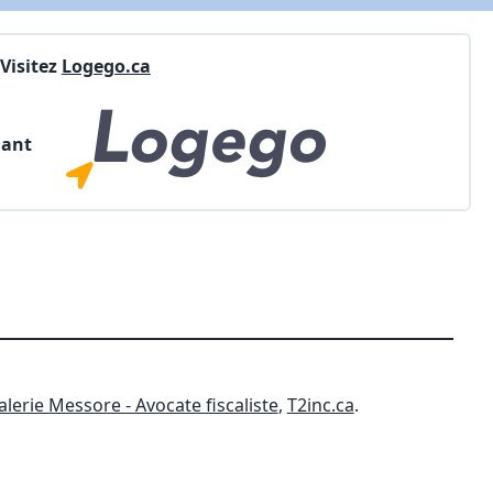
Visitez
Logego.ca
nant
alerie Messore - Avocate fiscaliste
,
T2inc.ca
.