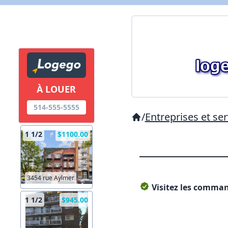
À LOUER
514-555-5555
/
Entreprises et ser
1 1/2
$1100.00
3454 rue Aylmer
Visitez les command
1 1/2
$945.00