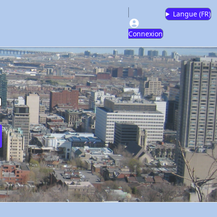
Langue (
FR
)
Connexion
m