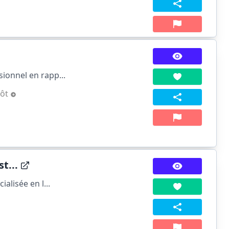
ionnel en rapp...
pôt
t...
alisée en l...