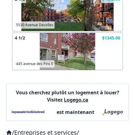
5530 Avenue Decelles
4 1/2
$1345.00
445 avenue des Pins E
Vous cherchez plutôt un logement à louer?
Visitez
Logego.ca
est maintenant
/
Entreprises et services
/