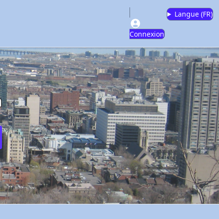
Langue (
FR
)
Connexion
m