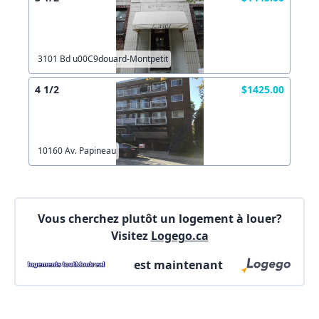
Lien vers inscription (sera inclus dans courriel)
X Fermer
Envoyez
3101 Bd u00C9douard-Montpetit
Copier lien
4 1/2
$1425.00
X Fermer
Envoyez
10160 Av. Papineau
Vous cherchez plutôt un logement à louer?
Visitez
Logego.ca
est maintenant