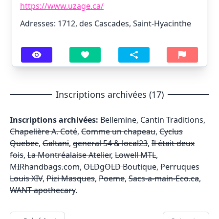
https://www.uzage.ca/
Adresses: 1712, des Cascades, Saint-Hyacinthe
Inscriptions archivées (17)
Inscriptions archivées:
Bellemine
,
Cantin Traditions
,
Chapelière A. Coté
,
Comme un chapeau
,
Cyclus
Quebec
,
Galtani
,
general 54 & local23
,
Il était deux
fois
,
La Montréalaise Atelier
,
Lowell MTL
,
MIRhandbags.com
,
OLDgOLD Boutique
,
Perruques
Louis XIV
,
Pizi Masques
,
Poeme
,
Sacs-a-main-Eco.ca
,
WANT apothecary
.