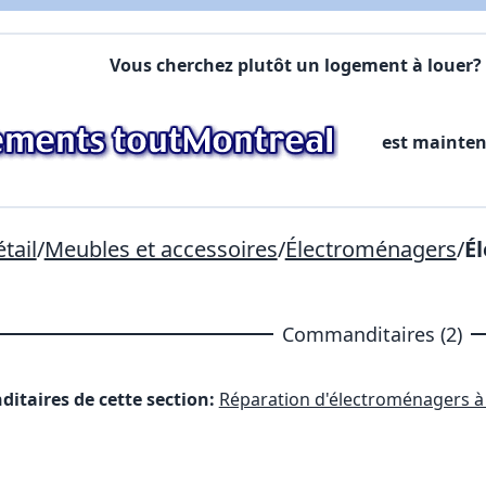
Commentaires:
Commentaires:
Vous cherchez plutôt un logement à louer? 
X Fermer
est mainte
Lien vers inscription (sera inclus dans courriel)
X Fermer
Envoyez
Copier lien
tail
/
Meubles et accessoires
/
Électroménagers
/
É
X Fermer
Envoyez
Commanditaires (2)
itaires de cette section:
Réparation d'électroménagers à