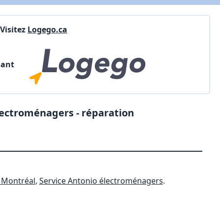
Visitez
Logego.ca
nant
lectroménagers - réparation
 Montréal
,
Service Antonio électroménagers
.