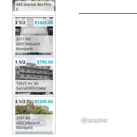
445 avenue des Pins
E
3 1/2
$1445.00
3101 Bd
u00C9douard-
Montpetit
1 1/2
$795.00
10625 Av. du
Sacru00E9-Coeur
3 1/2
$1395.00
3101 Bd
u00C9douard-
Montpetit