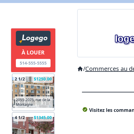
À LOUER
514-555-5555
/
Commerces au dé
2 1/2
$1250.00
2055-2075, rue de la
Montagne
Visitez les command
4 1/2
$1345.00