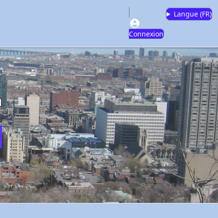
Langue (
FR
)
Connexion
m