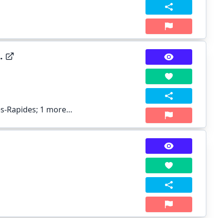
.
es-Rapides;
1 more…