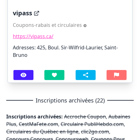
vipass
Coupons-rabais et circulaires
https://vipass.ca/
Adresses: 425, Boul. Sir-Wilfrid-Laurier, Saint-
Bruno
Inscriptions archivées (22)
Inscriptions archivées:
Accroche Coupon
,
Aubaines
Plus
,
CestMaFete.com
,
Circulaire PubliHebdo.com
,
Circulaires du Québec en ligne
,
clic2go.com
,
Concours Concours
,
Concoursweb
,
Coupons Pour