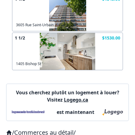
X Fermer
3605 Rue Saint-Urbain
Lien vers inscription (sera inclus dans courriel)
X Fermer
Envoyez
1 1/2
$1530.00
Copier lien
1405 Bishop St
X Fermer
Envoyez
Vous cherchez plutôt un logement à louer?
Visitez
Logego.ca
est maintenant
/
Commerces au détail
/