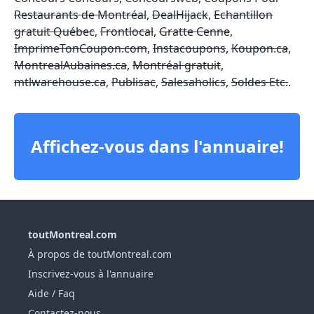
Restaurants de Montréal
,
DealHijack
,
Echantillon
gratuit Québec
,
Frontlocal
,
Gratte Cenne
,
ImprimeTonCoupon.com
,
Instacoupons
,
Koupon.ca
,
MontrealAubaines.ca
,
Montréal gratuit
,
mtlwarehouse.ca
,
Publisac
,
Salesaholics
,
Soldes Etc.
.
Affichez-vous dans l'annuaire!
toutMontreal.com
À propos de toutMontreal.com
Inscrivez-vous à l'annuaire
Aide / Faq
Contactez-nous