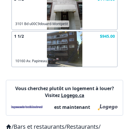
3101 Bd u00C9douard-Montpetit
1 1/2
$945.00
10160 Av. Papineau
Vous cherchez plutôt un logement à louer?
Visitez
Logego.ca
est maintenant
/
Bars et restaurants
/
Restaurants
/