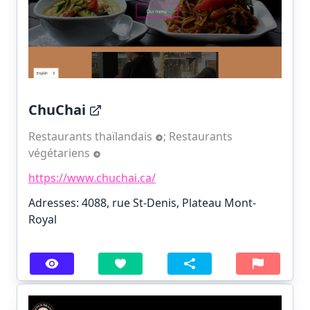
ChuChai
Restaurants thaïlandais
;
Restaurants
végétariens
https://www.chuchai.ca/
Adresses: 4088, rue St-Denis, Plateau Mont-
Royal