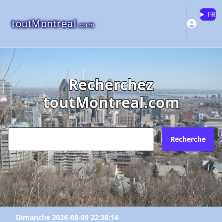
FR
toutMontreal
.com
Recherchez
toutMontreal.com
Recherche
"Restaurant Holder"
"Restaurants fruits de mer"
"Restaurant Holder"
Veuillez vous connecter ou créer un
Pourquoi?
Envoyez l'inscription à quel courriel?
Dimanche 2026-08-09 22:38:14
compte pour ajouter à vos favoris.