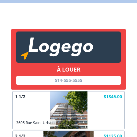
N'existe plus
Redirige vers un autre site
Votre courriel?
Les informations ne sont plus à jour
Connectez-vous
X Fermer
Autre
Créer un compte
Commentaires:
Commentaires:
X Fermer
À LOUER
514-555-5555
Lien vers inscription (sera inclus dans courriel)
X Fermer
Envoyez
1 1/2
$1345.00
Copier lien
3605 Rue Saint-Urbain
2 1/2
$1125.00
X Fermer
Envoyez