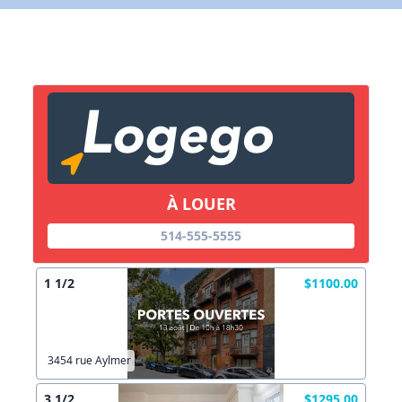
X Fermer
Lien vers inscription (sera inclus dans courriel)
X Fermer
Envoyez
Copier lien
À LOUER
514-555-5555
X Fermer
Envoyez
1 1/2
$1100.00
3454 rue Aylmer
3 1/2
$1295.00