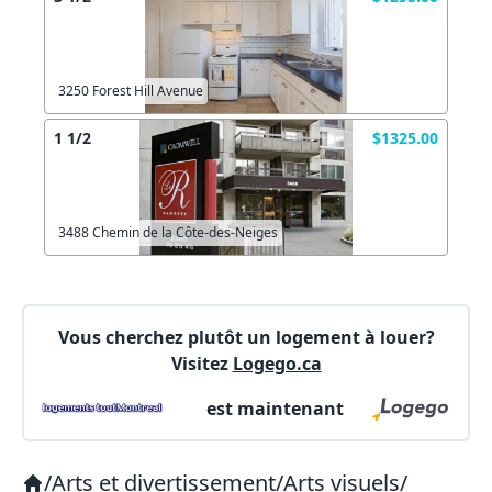
3250 Forest Hill Avenue
1 1/2
$1325.00
3488 Chemin de la Côte-des-Neiges
Vous cherchez plutôt un logement à louer?
Visitez
Logego.ca
est maintenant
/
Arts et divertissement
/
Arts visuels
/