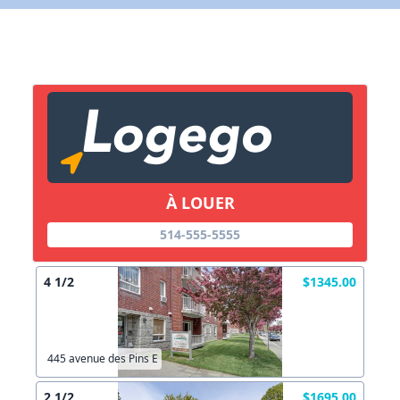
X Fermer
Lien vers inscription (sera inclus dans courriel)
X Fermer
Envoyez
Copier lien
À LOUER
X Fermer
Envoyez
514-555-5555
4 1/2
$1345.00
445 avenue des Pins E
2 1/2
$1695.00