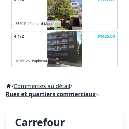
3520 Bd Edouard-Montpetit
4 1/2
$1425.00
10160 Av. Papineau
/
Commerces au détail
/
Rues et quartiers commerciaux
Carrefour