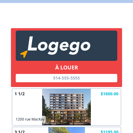
X Fermer
Lien vers inscription (sera inclus dans courriel)
X Fermer
Envoyez
Copier lien
À LOUER
514-555-5555
X Fermer
Envoyez
1 1/2
$1600.00
1200 rue MacKay
3 1/2
$1195.00