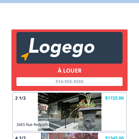
X Fermer
Lien vers inscription (sera inclus dans courriel)
X Fermer
Envoyez
Copier lien
À LOUER
X Fermer
Envoyez
514-555-5555
2 1/2
$1725.00
3465 Rue Redpath
4 1/2
$1345.00