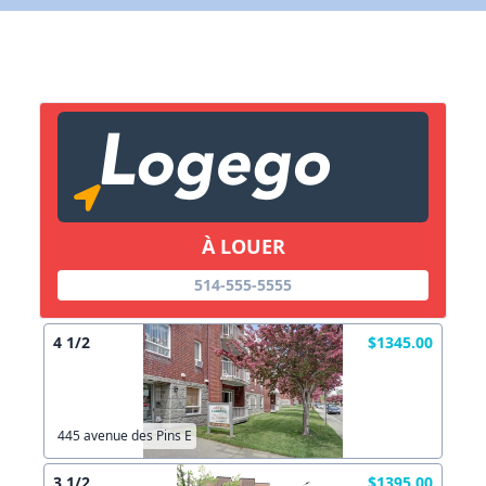
X Fermer
Lien vers inscription (sera inclus dans courriel)
X Fermer
Envoyez
Copier lien
À LOUER
X Fermer
Envoyez
514-555-5555
4 1/2
$1345.00
445 avenue des Pins E
3 1/2
$1395.00