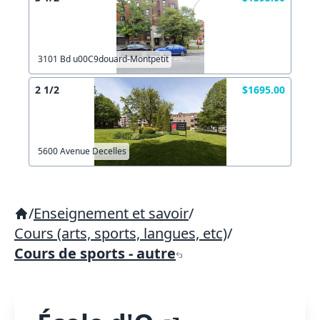
3101 Bd u00C9douard-Montpetit
2 1/2
$1695.00
5600 Avenue Decelles
/
Enseignement et savoir
/
Cours (arts, sports, langues, etc)
/
Cours de sports - autre