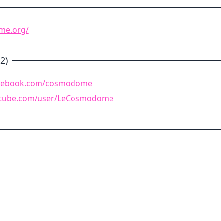
me.org/
2)
acebook.com/cosmodome
utube.com/user/LeCosmodome