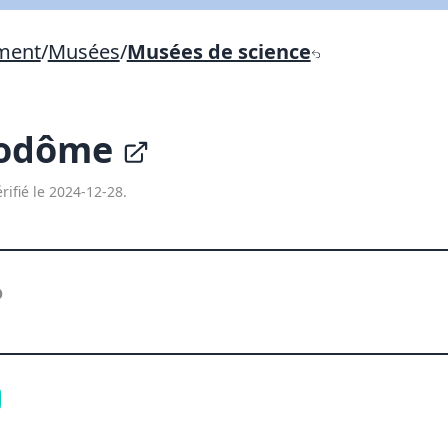
Lien vers inscription (sera inclus dans courriel)
ement
/
Musées
/
Musées de science
X Fermer
Envoyez
Copier lien
modôme
X Fermer
Envoyez
rifié le 2024-12-28.