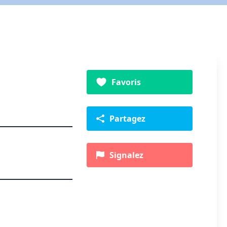
Favoris
Partagez
Signalez