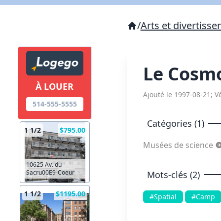
/
Arts et divertiss
Le Cos
À LOUER
Ajouté le 1997-08-21; Vé
514-555-5555
Catégories (1)
1 1/2
$795.00
Musées de science
10625 Av. du
Sacru00E9-Coeur
Mots-clés (2)
1 1/2
$1195.00
#Spatial
#Camp