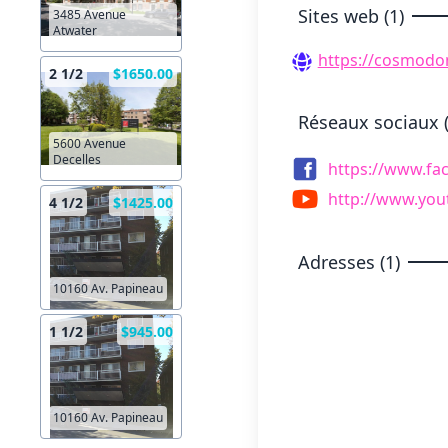
Sites web (1)
3485 Avenue
Atwater
https://cosmodo
2 1/2
$1650.00
Réseaux sociaux (
5600 Avenue
Decelles
https://www.f
http://www.yo
4 1/2
$1425.00
Adresses (1)
10160 Av. Papineau
1 1/2
$945.00
10160 Av. Papineau