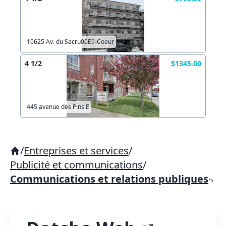
10625 Av. du Sacru00E9-Coeur
4 1/2
$1345.00
445 avenue des Pins E
/
Entreprises et services
/
Publicité et communications
/
Communications et relations publiques