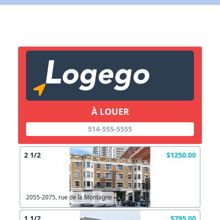
X Fermer
Lien vers inscription (sera inclus dans courriel)
X Fermer
Envoyez
Copier lien
À LOUER
X Fermer
Envoyez
514-555-5555
2 1/2
$1250.00
2055-2075, rue de la Montagne
1 1/2
$795.00