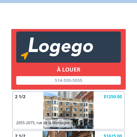
X Fermer
Lien vers inscription (sera inclus dans courriel)
X Fermer
Envoyez
Copier lien
À LOUER
X Fermer
Envoyez
514-555-5555
2 1/2
$1250.00
2055-2075, rue de la Montagne
2 1/2
$1625.00