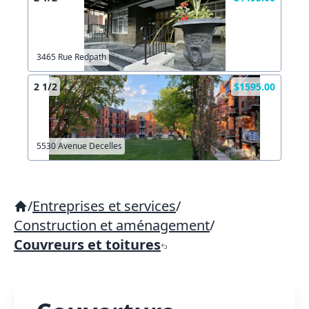
3465 Rue Redpath
2 1/2
$1595.00
5530 Avenue Decelles
/
Entreprises et services
/
Construction et aménagement
/
Couvreurs et toitures