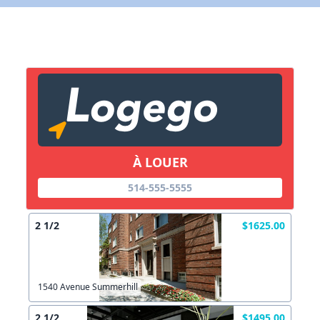
X Fermer
Lien vers inscription (sera inclus dans courriel)
X Fermer
Envoyez
Copier lien
À LOUER
514-555-5555
X Fermer
Envoyez
2 1/2
$1625.00
1540 Avenue Summerhill
2 1/2
$1495.00