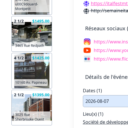
https://italfestmt
u00C9douard-
Montpetit
http://semaineita
2 1/2
$1495.00
Réseaux sociaux (
https://www.in
3465 Rue Redpath
https://www.y
4 1/2
$1425.00
https://www.fli
Détails de l'évén
10160 Av. Papineau
Dates (1)
2 1/2
$1395.00
2026-08-07
Lieu(x) (1)
3025 Rue
Sherbrooke Ouest
Société de développe