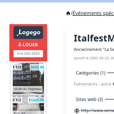
/
Événements spéc
Italfest
À LOUER
Anciennement "La Se
514-555-5555
Ajouté le 2002-08-24; Vé
1 1/2
$945.00
Catégories (1)
Événements - autre
10160 Av. Papineau
Sites web (3)
3 1/2
$1445.00
http://www.semai
3101 Bd