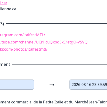
l.ca/
lienne.ca
3)
stagram.com/italfestMTL/
outube.com/channel/UCrl_cuQxbqSxEretgO-VSVQ
ckr.com/photos/italfestmtl/
ement
2026-08-16 23:59:5
ment commercial de la Petite Italie et du Marché Jean-Talo