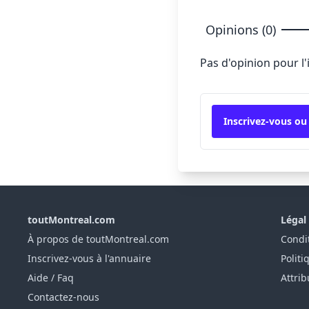
Opinions (0)
Pas d'opinion pour l
Inscrivez-vous ou
toutMontreal.com
Légal
À propos de toutMontreal.com
Condit
Inscrivez-vous à l'annuaire
Politi
Aide / Faq
Attrib
Contactez-nous