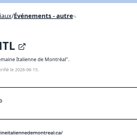
Lien vers inscription (sera inclus dans courriel)
iaux
/
Événements - autre
X Fermer
Envoyez
Copier lien
MTL
X Fermer
Envoyez
maine Italienne de Montréal".
rifié le 2026-06-15.
neitaliennedemontreal.ca/