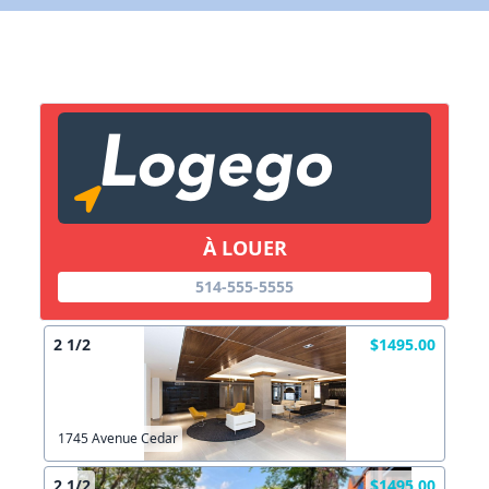
X Fermer
Lien vers inscription (sera inclus dans courriel)
X Fermer
Envoyez
Copier lien
À LOUER
X Fermer
Envoyez
514-555-5555
2 1/2
$1495.00
1745 Avenue Cedar
2 1/2
$1495.00