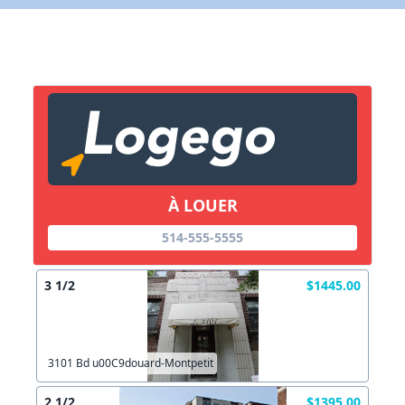
X Fermer
Lien vers inscription (sera inclus dans courriel)
X Fermer
Envoyez
Copier lien
À LOUER
X Fermer
Envoyez
514-555-5555
3 1/2
$1445.00
3101 Bd u00C9douard-Montpetit
2 1/2
$1395.00