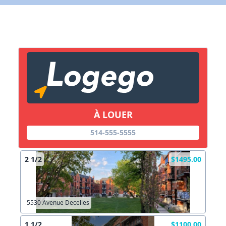
X Fermer
Lien vers inscription (sera inclus dans courriel)
X Fermer
Envoyez
Copier lien
À LOUER
X Fermer
Envoyez
514-555-5555
2 1/2
$1495.00
5530 Avenue Decelles
1 1/2
$1100.00