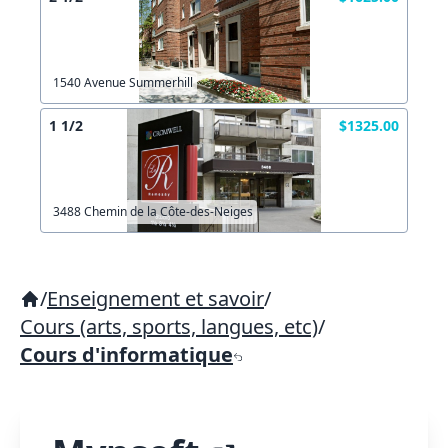
1540 Avenue Summerhill
1 1/2
$1325.00
3488 Chemin de la Côte-des-Neiges
/
Enseignement et savoir
/
Cours (arts, sports, langues, etc)
/
Cours d'informatique