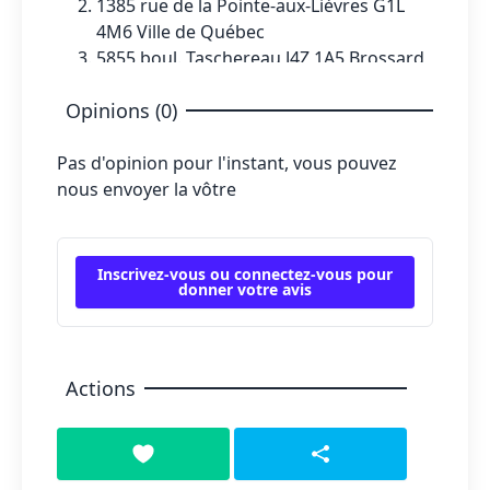
1385 rue de la Pointe-aux-Lièvres G1L
4M6 Ville de Québec
5855 boul. Taschereau J4Z 1A5 Brossard
1795 Desserte Nord Laval (A-440) Ouest
Opinions (0)
H7L 3W3 Ste-Rose
Pas d'opinion pour l'instant, vous pouvez
nous envoyer la vôtre
Inscrivez-vous ou connectez-vous pour
donner votre avis
Actions