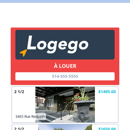
X Fermer
Lien vers inscription (sera inclus dans courriel)
X Fermer
Envoyez
Copier lien
À LOUER
X Fermer
Envoyez
514-555-5555
2 1/2
$1495.00
3465 Rue Redpath
2 1/2
$1650.00