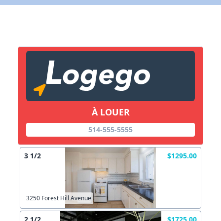
X Fermer
Lien vers inscription (sera inclus dans courriel)
X Fermer
Envoyez
Copier lien
À LOUER
X Fermer
Envoyez
514-555-5555
3 1/2
$1295.00
3250 Forest Hill Avenue
2 1/2
$1725.00