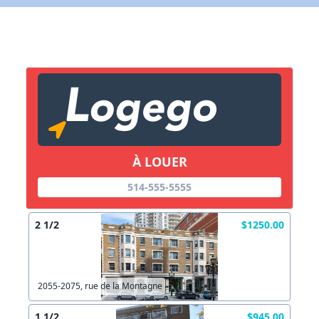
Lien vers inscription (sera inclus dans courriel)
X Fermer
Envoyez
Copier lien
À LOUER
X Fermer
Envoyez
514-555-5555
2 1/2
$1250.00
2055-2075, rue de la Montagne
1 1/2
$945.00