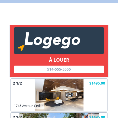
Lien vers inscription (sera inclus dans courriel)
X Fermer
Envoyez
Copier lien
À LOUER
X Fermer
Envoyez
514-555-5555
2 1/2
$1495.00
1745 Avenue Cedar
2 1/2
$1495.00