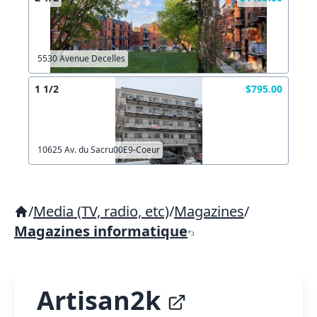
5530 Avenue Decelles
1 1/2
$795.00
10625 Av. du Sacru00E9-Coeur
/
Media (TV, radio, etc)
/
Magazines
/
Magazines informatique
Artisan2k