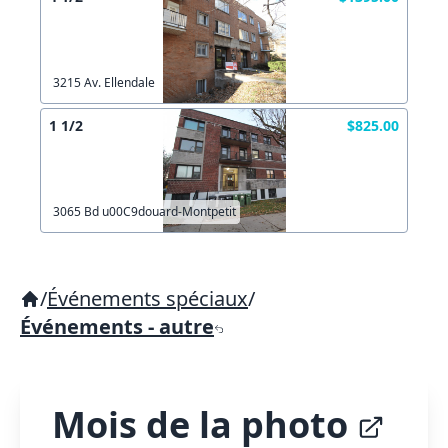
3215 Av. Ellendale
1 1/2
$825.00
3065 Bd u00C9douard-Montpetit
/
Événements spéciaux
/
Événements - autre
Mois de la photo