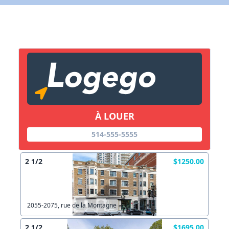
Lien vers inscription (sera inclus dans courriel)
X Fermer
Envoyez
Copier lien
À LOUER
X Fermer
Envoyez
514-555-5555
2 1/2
$1250.00
2055-2075, rue de la Montagne
2 1/2
$1695.00