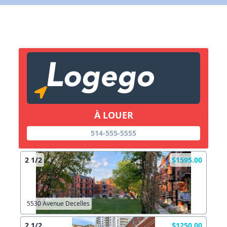
X Fermer
Lien vers inscription (sera inclus dans courriel)
X Fermer
Envoyez
Copier lien
À LOUER
514-555-5555
X Fermer
Envoyez
2 1/2
$1595.00
5530 Avenue Decelles
2 1/2
$1250.00