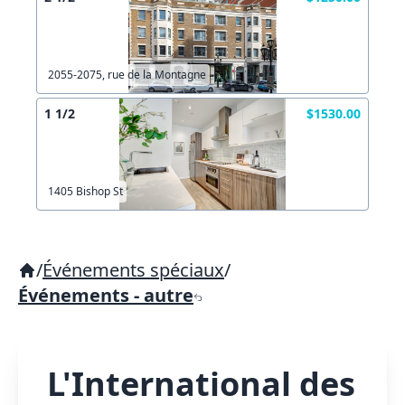
2055-2075, rue de la Montagne
1 1/2
$1530.00
1405 Bishop St
/
Événements spéciaux
/
Événements - autre
L'International des