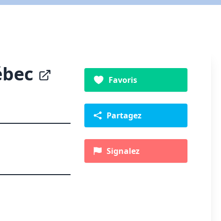
uébec
Favoris
Partagez
Signalez