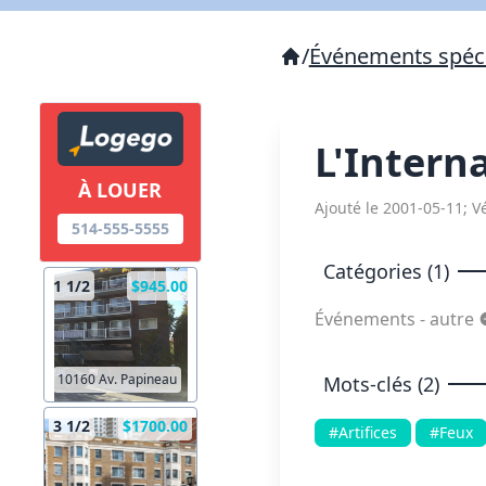
/
Événements spéc
L'Intern
À LOUER
Ajouté le 2001-05-11; Vé
514-555-5555
Catégories (1)
1 1/2
$945.00
Événements - autre
10160 Av. Papineau
Mots-clés (2)
3 1/2
$1700.00
#Artifices
#Feux