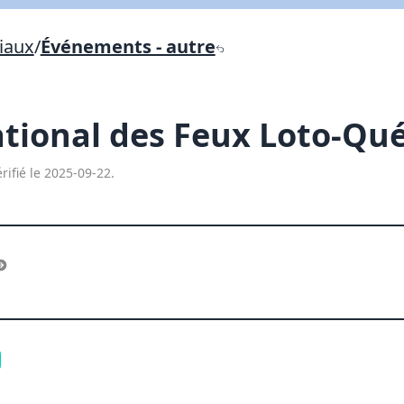
iaux
/
Événements - autre
Lien vers inscription (sera inclus dans courriel)
X Fermer
Envoyez
Copier lien
ational des Feux Loto-Q
X Fermer
Envoyez
rifié le 2025-09-22.