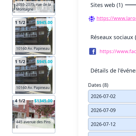
Sites web (1)
2055-2075, rue de la
Montagne
https://www.laro
1 1/2
$945.00
Réseaux sociaux (
10160 Av. Papineau
https://www.fa
1 1/2
$945.00
Détails de l'évén
Dates (8)
10160 Av. Papineau
2026-07-02
4 1/2
$1345.00
2026-07-09
445 avenue des Pins
2026-07-12
E