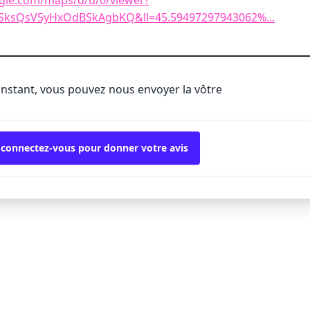
SksQsV5yHxOdBSkAgbKQ&ll=45.59497297943062%...
'instant, vous pouvez nous envoyer la vôtre
 connectez-vous pour donner votre avis