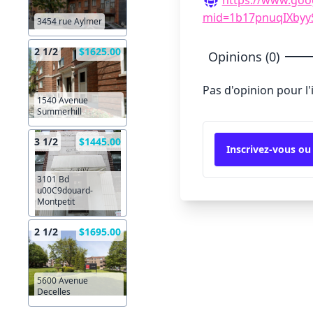
mid=1b17pnuqIXbyy
3454 rue Aylmer
2 1/2
$1625.00
Opinions (0)
Pas d'opinion pour l
1540 Avenue
Summerhill
3 1/2
$1445.00
Inscrivez-vous ou
3101 Bd
u00C9douard-
Montpetit
2 1/2
$1695.00
5600 Avenue
Decelles