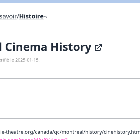
Lien vers inscription (sera inclus dans courriel)
savoir
/
Histoire
X Fermer
Envoyez
Copier lien
l Cinema History
X Fermer
Envoyez
rifié le 2025-01-15.
e-theatre.org/canada/qc/montreal/history/cinehistory.ht
gle.com/maps/d/u/0/viewer?