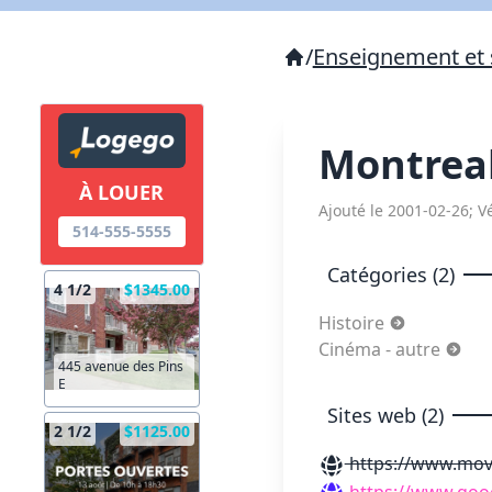
/
Enseignement et 
Montrea
À LOUER
Ajouté le 2001-02-26; Vé
514-555-5555
Catégories (2)
4 1/2
$1345.00
Histoire
Cinéma - autre
445 avenue des Pins
E
Sites web (2)
2 1/2
$1125.00
https://www.movi
https://www.goo