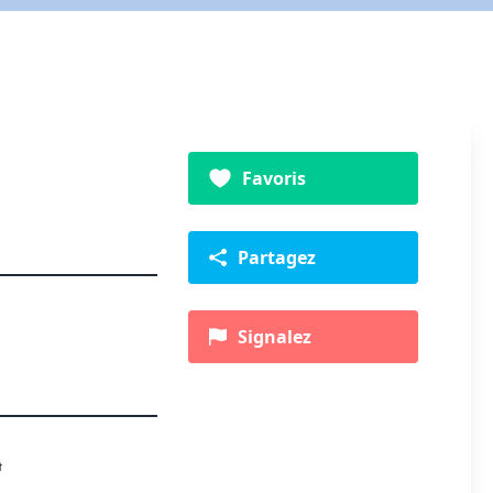
Favoris
Partagez
Signalez
m