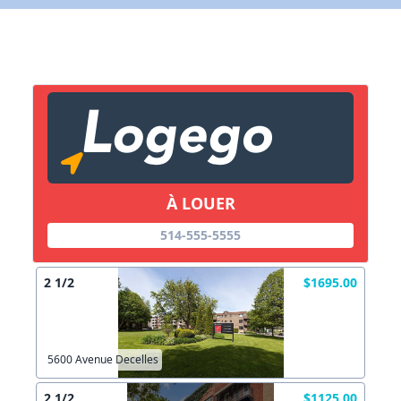
X Fermer
Lien vers inscription (sera inclus dans courriel)
X Fermer
Envoyez
Copier lien
À LOUER
X Fermer
Envoyez
514-555-5555
2 1/2
$1695.00
5600 Avenue Decelles
2 1/2
$1125.00