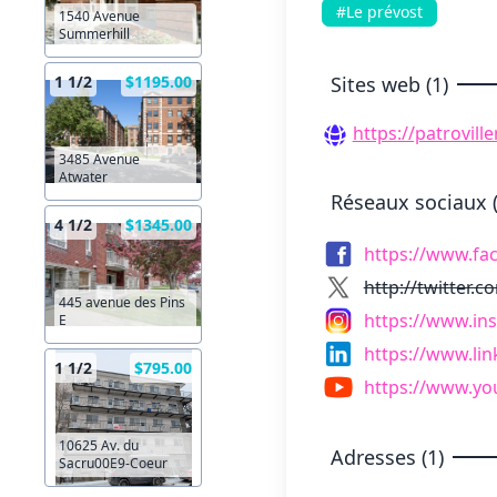
#Le prévost
1540 Avenue
Summerhill
Sites web (1)
1 1/2
$1195.00
https://patroville
3485 Avenue
Atwater
Réseaux sociaux (
4 1/2
$1345.00
https://www.fa
http://twitter.
445 avenue des Pins
https://www.ins
E
https://www.li
1 1/2
$795.00
https://www.yo
10625 Av. du
Adresses (1)
Sacru00E9-Coeur