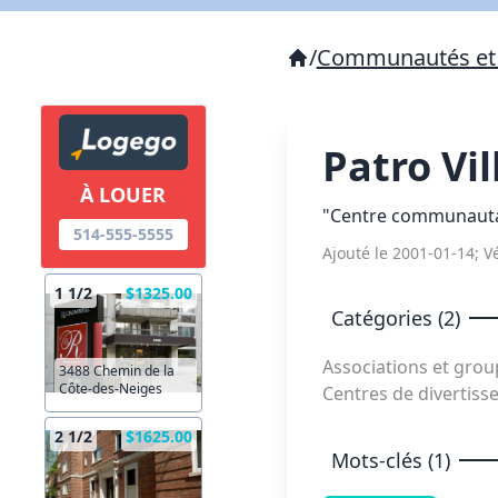
/
Communautés et 
Patro Vi
À LOUER
"Centre communautaire
514-555-5555
Ajouté le 2001-01-14; Vé
1 1/2
$1325.00
Catégories (2)
Associations et gr
3488 Chemin de la
Côte-des-Neiges
Centres de divertis
2 1/2
$1625.00
Mots-clés (1)