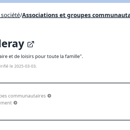
Lien vers inscription (sera inclus dans courriel)
société
/
Associations et groupes communauta
X Fermer
Envoyez
Copier lien
lleray
X Fermer
Envoyez
 et de loisirs pour toute la famille".
rifié le 2025-03-03.
oupes communautaires
sement