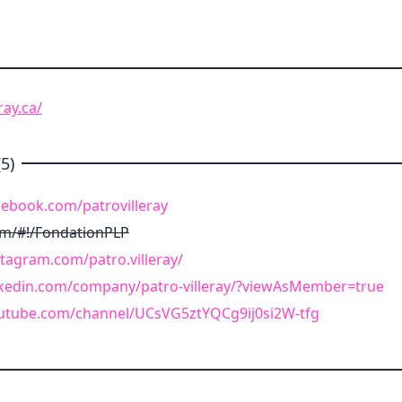
ray.ca/
5)
cebook.com/patrovilleray
com/#!/FondationPLP
tagram.com/patro.villeray/
nkedin.com/company/patro-villeray/?viewAsMember=true
utube.com/channel/UCsVG5ztYQCg9ij0si2W-tfg