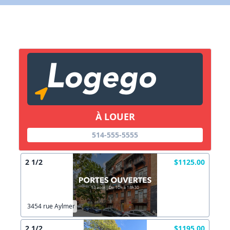
Lien vers inscription (sera inclus dans courriel)
X Fermer
Envoyez
Copier lien
À LOUER
X Fermer
Envoyez
514-555-5555
2 1/2
$1125.00
3454 rue Aylmer
2 1/2
$1195.00