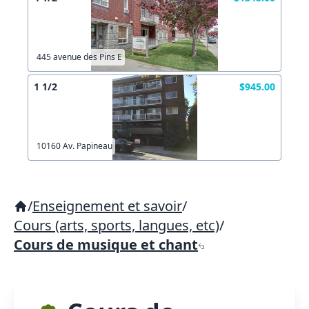
445 avenue des Pins E
1 1/2
$945.00
10160 Av. Papineau
/
Enseignement et savoir
/
Cours (arts, sports, langues, etc)
/
Cours de musique et chant