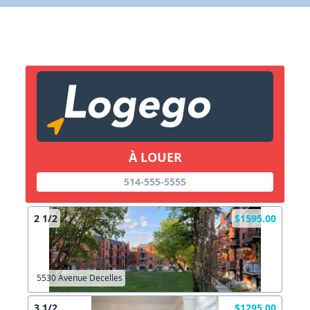
X Fermer
Lien vers inscription (sera inclus dans courriel)
X Fermer
Envoyez
Copier lien
À LOUER
X Fermer
Envoyez
514-555-5555
2 1/2
$1595.00
5530 Avenue Decelles
3 1/2
$1295.00