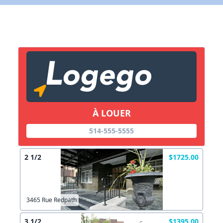
X Fermer
Lien vers inscription (sera inclus dans courriel)
X Fermer
Envoyez
Copier lien
À LOUER
X Fermer
Envoyez
514-555-5555
2 1/2
$1725.00
3465 Rue Redpath
3 1/2
$1395.00