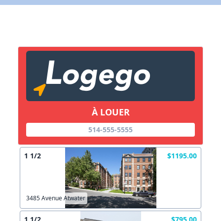
X Fermer
Lien vers inscription (sera inclus dans courriel)
X Fermer
Envoyez
Copier lien
À LOUER
X Fermer
Envoyez
514-555-5555
1 1/2
$1195.00
3485 Avenue Atwater
1 1/2
$795.00