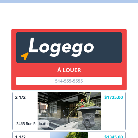
X Fermer
Lien vers inscription (sera inclus dans courriel)
X Fermer
Envoyez
Copier lien
À LOUER
X Fermer
Envoyez
514-555-5555
2 1/2
$1725.00
3465 Rue Redpath
1 1/2
$1345.00