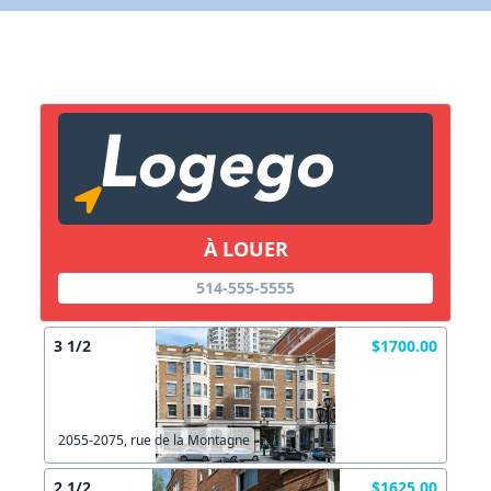
X Fermer
Lien vers inscription (sera inclus dans courriel)
X Fermer
Envoyez
Copier lien
À LOUER
X Fermer
Envoyez
514-555-5555
3 1/2
$1700.00
2055-2075, rue de la Montagne
2 1/2
$1625.00