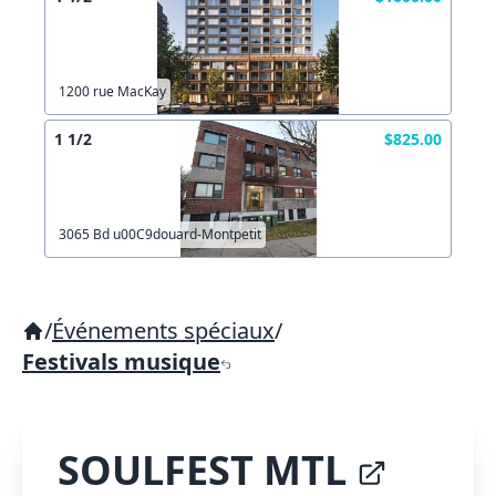
1200 rue MacKay
1 1/2
$825.00
3065 Bd u00C9douard-Montpetit
/
Événements spéciaux
/
Festivals musique
SOULFEST MTL