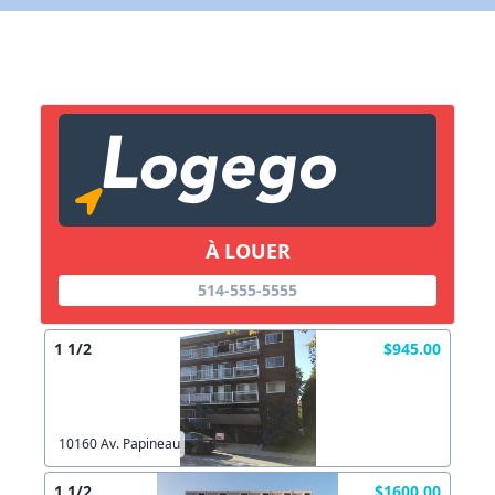
X Fermer
Lien vers inscription (sera inclus dans courriel)
X Fermer
Envoyez
Copier lien
À LOUER
X Fermer
Envoyez
514-555-5555
1 1/2
$945.00
10160 Av. Papineau
1 1/2
$1600.00