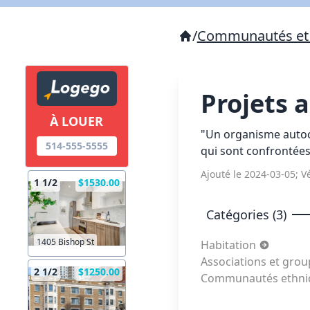
/
Communautés et 
Projets
À LOUER
"Un organisme autoc
514-555-5555
qui sont confrontées 
Ajouté le 2024-03-05; Vé
1 1/2
$1530.00
Catégories (3)
1405 Bishop St
Habitation
Associations et gr
2 1/2
$1250.00
Communautés ethniqu