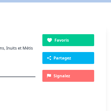
Favoris
, Inuits et Métis
Partagez
Signalez