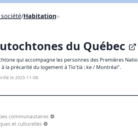
Lien vers inscription (sera inclus dans courriel)
société
/
Habitation
X Fermer
Envoyez
Copier lien
 autochtones du Québec
X Fermer
Envoyez
htone qui accompagne les personnes des Premières Nations
à la précarité du logement à Tio'tià : ke / Montréal".
rifié le 2025-11-08.
oupes communautaires
es et culturelles