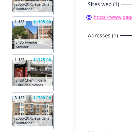
Sites web (1)
2055-2075, rue de la
Montagne
https://www.paq
1 1/2
$1195.00
Adresses (1)
3485 Avenue
Atwater
1 1/2
$1325.00
3488 Chemin de la
Côte-des-Neiges
3 1/2
$1700.00
2055-2075, rue de la
Montagne